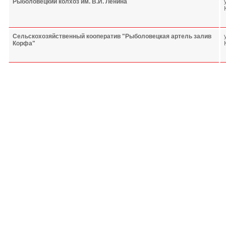
Рыболовецкий колхоз им. В.И. Ленина
Сельскохозяйственный кооператив "Рыболовецкая артель залив
Корфа"