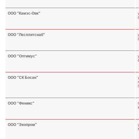
ООО "Камэс-Овк"
ООО "Лесплитснаб"
ООО "Оптимус"
ООО "СК Босан"
ООО "Феникс"
ООО "Экопром"