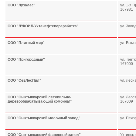
ООО "Лузалес"
ул. 1-я 
167981
ООО "ЛУКОЙЛ-Ухтанефтепереработка"
ул. Завод
ООО "Плитный мир"
ул. Вымск
ООО "Пригородный"
ул. Тентю
167000
ООО "СевЛесПил"
ул. Лесна
ООО "Сыктывкарский лесопильно-
ул. Лесоз
деревообрабатывающий комбинат"
167009
ООО "Сыктывкарский молочный завод"
ул. Печо
ООО "Сыктывкарский фанерный завод"
Ухтинско