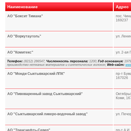
Наименование
Адрес
АО "Боксит Тимана"
пос. Чин
169237
АО "Воркутауголь"
ул. Ленин
АО "Комитекс"
ул. 2-ая
Телефон:
(8212) 286547;
Численность персонала:
1200;
Год основания:
197
производство нетканых материалов и синтетических волокон;
Web-сайт:
www
АО "Монди Сыктывкарский ЛПК"
пр-т Бума
167026
АО "Пивоваренный завод Сыктывкарский"
Октябрьск
Коми, 16
АО "Сыктывкарский ликеро-водочный завод"
ул. Печо
АО "Транснефть-Север"
пр-т А.И.