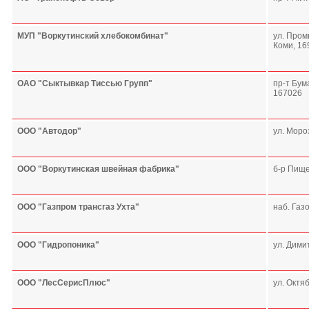
МУП "Воркутинский хлебокомбинат"
ул. Пром
Коми, 16
ОАО "Сыктывкар Тиссью Групп"
пр-т Бума
167026
ООО "Автодор"
ул. Мороз
ООО "Воркутинская швейная фабрика"
б-р Пище
ООО "Газпром трансгаз Ухта"
наб. Газо
ООО "Гидропоника"
ул. Димит
ООО "ЛесСерисПлюс"
ул. Октяб