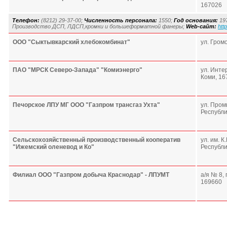
167026
Телефон:
(8212) 29-37-00;
Численность персонала:
1550;
Год основания:
19
Производство ДСП, ЛДСП,кромки и большеформатной фанеры;
Web-сайт:
htt
ООО "Сыктывкарский хлебокомбинат"
ул. Громо
ПАО "МРСК Северо-Запада" "Комиэнерго"
ул. Инте
Коми, 16
Печорское ЛПУ МГ ООО "Газпром трансгаз Ухта"
ул. Пром
Республи
Сельскохозяйственный производственный кооператив
ул. им. К
"Ижемский оленевод и Ко"
Республи
Филиал ООО "Газпром добыча Краснодар" - ЛПУМТ
а/я № 8,
169660